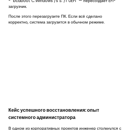
- `bcdboot C:Windows /s S: /f UEFI` — пересоздаёт EFI-
загрузчик.
После этого перезагрузите ПК. Если всё сделано
корректно, система загрузится в обычном режиме.
Кейс успешного восстановления: опыт
системного администратора
В одном из корпоративных проектов инженер столкнулся с