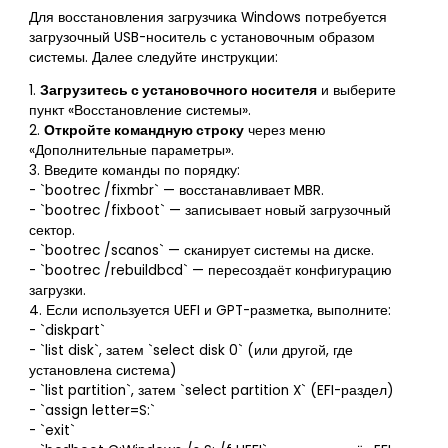
Для восстановления загрузчика Windows потребуется
загрузочный USB-носитель с установочным образом
системы. Далее следуйте инструкции:
1.
Загрузитесь с установочного носителя
и выберите
пункт «Восстановление системы».
2.
Откройте командную строку
через меню
«Дополнительные параметры».
3. Введите команды по порядку:
- `bootrec /fixmbr` — восстанавливает MBR.
- `bootrec /fixboot` — записывает новый загрузочный
сектор.
- `bootrec /scanos` — сканирует системы на диске.
- `bootrec /rebuildbcd` — пересоздаёт конфигурацию
загрузки.
4. Если используется UEFI и GPT-разметка, выполните:
- `diskpart`
- `list disk`, затем `select disk 0` (или другой, где
установлена система)
- `list partition`, затем `select partition X` (EFI-раздел)
- `assign letter=S:`
- `exit`