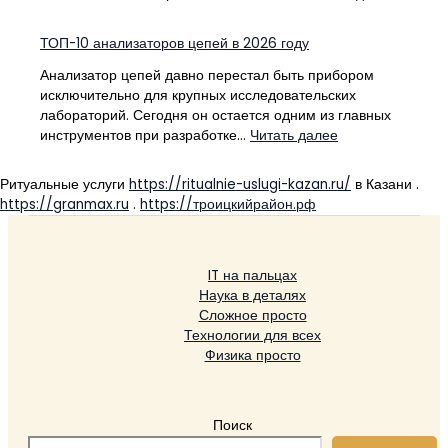
помощь
RealGirl
юристо
беспла
ТОП-10 анализаторов цепей в 2026 году
и
Live
списан
Cam
Анализатор цепей давно перестал быть прибором
долгов
видео
исключительно для крупных исследовательских
законно
в
лабораторий. Сегодня он остается одним из главных
HD
:
инструментов при разработке…
Читать далее
каждый
ТОП-10
день
анализаторов
Ритуальные услуги
https://ritualnie-uslugi-kazan.ru/
в Казани .
—
цепей
https://granmax.ru
.
https://троицкийрайон.рф
как
в
смотрет
2026
и
году
общать
IT на пальцах
с
Наука в деталях
моделя
Сложное просто
Технологии для всех
Физика просто
Поиск