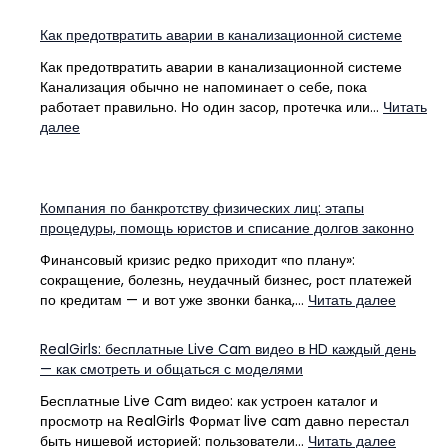
Как предотвратить аварии в канализационной системе
Как предотвратить аварии в канализационной системе
Канализация обычно не напоминает о себе, пока
работает правильно. Но один засор, протечка или…
Читать
:
далее
Как
предотвратить
аварии
в
Компания по банкротству физических лиц: этапы
канализационной
процедуры, помощь юристов и списание долгов законно
системе
Финансовый кризис редко приходит «по плану»:
сокращение, болезнь, неудачный бизнес, рост платежей
:
по кредитам — и вот уже звонки банка,…
Читать далее
Компан
по
RealGirls: бесплатные Live Cam видео в HD каждый день
банкрот
— как смотреть и общаться с моделями
физиче
лиц:
Бесплатные Live Cam видео: как устроен каталог и
этапы
просмотр на RealGirls Формат live cam давно перестал
процед
:
быть нишевой историей: пользователи…
Читать далее