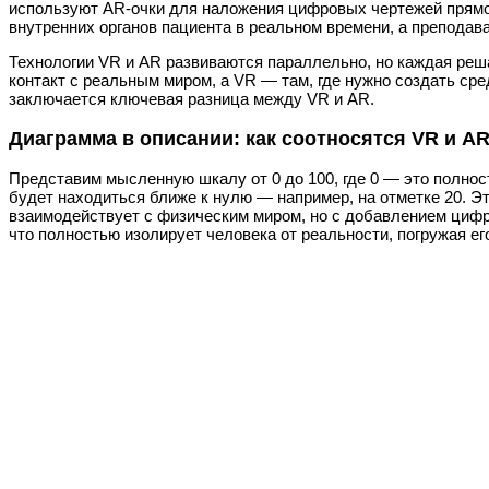
используют AR-очки для наложения цифровых чертежей прямо
внутренних органов пациента в реальном времени, а препода
Технологии VR и AR развиваются параллельно, но каждая реша
контакт с реальным миром, а VR — там, где нужно создать ср
заключается ключевая разница между VR и AR.
Диаграмма в описании: как соотносятся VR и A
Представим мысленную шкалу от 0 до 100, где 0 — это полно
будет находиться ближе к нулю — например, на отметке 20. Э
взаимодействует с физическим миром, но с добавлением цифро
что полностью изолирует человека от реальности, погружая ег