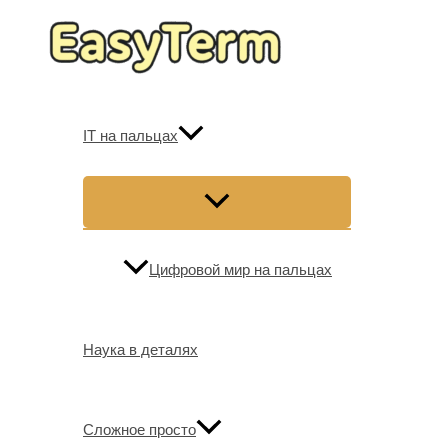
Перейти
к
содержимому
IT на пальцах
Цифровой мир на пальцах
Наука в деталях
Сложное просто