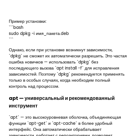
Пример установки:
```bash
sudo dpkg -i имя_пакета.deb
```
Однако, если при установке возникнут зависимости,
`dpkg` не сможет их автоматически разрешить. Это частая
ошибка новичков — использовать `dpkg` без
последующего вызова `apt install -f` для исправления
зависимостей. Поэтому `dpkg` рекомендуется применять
только в особых случаях, когда необходим полный
контроль над процессом.
apt — универсальный и рекомендованный
инструмент
`apt` — это высокоуровневая оболочка, объединяющая
функции `apt-get` и `apt-cache` в более удобный
интерфейс. Она автоматически обрабатывает
зависимости, работает с репозиториями, позволяет