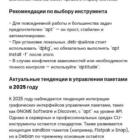
Рекомендации по выбору инструмента
- Для повседневной работы и большинства задач
предпочтителен `apt` — он прост, стабилен и
автоматизирован.
- При установке локальных .deb-файлов стоит
использовать `dpkg`, но обязательно выполнять `apt
install -f` после этого.
- В случае конфликтов зависимостей или необходимости
точного контроля — используйте `aptitude`.
Актуальные тенденции в управлении пакетами
в 2025 году
К 2025 году наблюдается тенденция интеграции
графических интерфейсов управления пакетами, таких
как GNOME Software и Discover, с `apt` на уровне API.
Однако в серверных и профессиональных средах CLI-
инструменты остаются стандартом. Также развивается
концепция sandbox-пакетов (например, Flatpak и Snap),
но в Debian по-прежнему основным остаётся