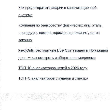
Как предотвратить аварии в канализационной
системе
Компания по банкротству физических лиц: этапы
процедуры, помощь юристов и списание долгов
законно
RealGirls: бесплатные Live Cam видео в HD каждый
день — как смотреть и общаться с моделями
ТОП-10 анализаторов цепей в 2026 году
ТОП-5 анализаторов сигналов и спектра