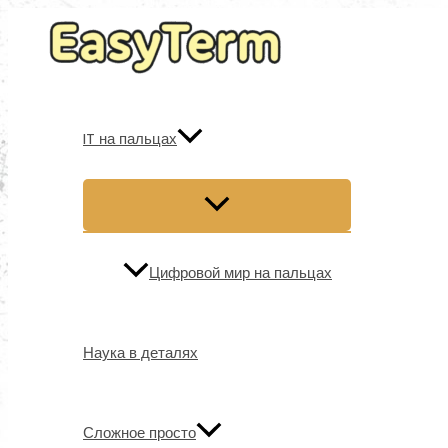
Перейти
к
содержимому
IT на пальцах
Цифровой мир на пальцах
Наука в деталях
Сложное просто