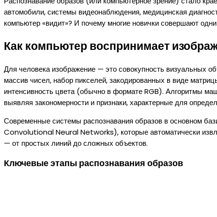
Распознавание образов (или компьютерное зрение) стало крае
автомобили, системы видеонаблюдения, медицинская диагност
компьютер «видит»? И почему многие новички совершают одни 
Как компьютер воспринимает изобра
Для человека изображение — это совокупность визуальных объ
массив чисел, набор пикселей, закодированных в виде матри
интенсивность цвета (обычно в формате RGB). Алгоритмы маш
выявляя закономерности и признаки, характерные для опреде
Современные системы распознавания образов в основном баз
Convolutional Neural Networks), которые автоматически изв
— от простых линий до сложных объектов.
Ключевые этапы распознавания образов