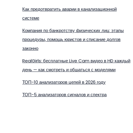
Как предотвратить аварии в канализационной
системе
Компания по банкротству физических лиц: этапы
процедуры, помощь юристов и списание долгов
законно
RealGirls: бесплатные Live Cam видео в HD каждый
день — как смотреть и общаться с моделями
ТОП-10 анализаторов цепей в 2026 году
ТОП-5 анализаторов сигналов и спектра