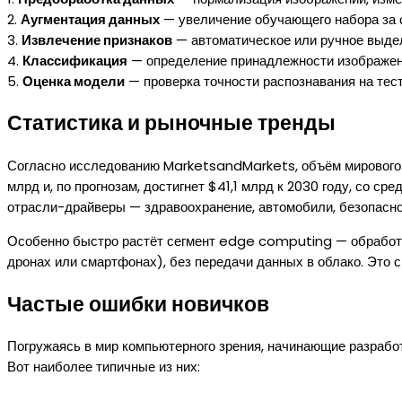
2.
Аугментация данных
— увеличение обучающего набора за с
3.
Извлечение признаков
— автоматическое или ручное выде
4.
Классификация
— определение принадлежности изображени
5.
Оценка модели
— проверка точности распознавания на тес
Статистика и рыночные тренды
Согласно исследованию MarketsandMarkets, объём мирового р
млрд и, по прогнозам, достигнет $41,1 млрд к 2030 году, со 
отрасли-драйверы — здравоохранение, автомобили, безопасно
Особенно быстро растёт сегмент edge computing — обработк
дронах или смартфонах), без передачи данных в облако. Это 
Частые ошибки новичков
Погружаясь в мир компьютерного зрения, начинающие разработ
Вот наиболее типичные из них: