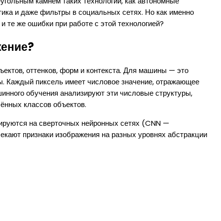
угольным камнем таких технологий, как автономные
ика и даже фильтры в социальных сетях. Но как именно
и те же ошибки при работе с этой технологией?
жение?
ектов, оттенков, форм и контекста. Для машины — это
цы. Каждый пиксель имеет числовое значение, отражающее
инного обучения анализируют эти числовые структуры,
лённых классов объектов.
ируются на сверточных нейронных сетях (CNN —
лекают признаки изображения на разных уровнях абстракции