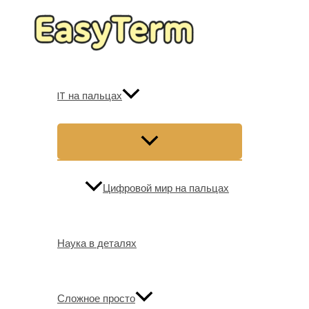
Перейти
к
содержимому
IT на пальцах
Цифровой мир на пальцах
Наука в деталях
Сложное просто