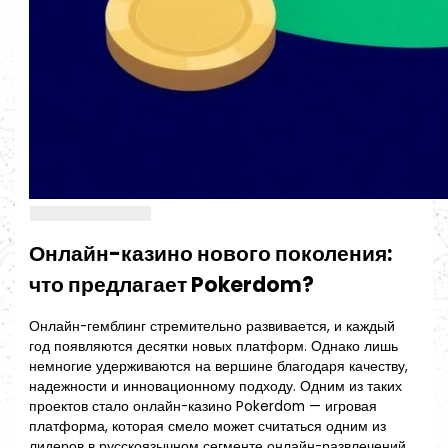
Онлайн-казино нового поколения:
что предлагает Pokerdom?
Онлайн-гемблинг стремительно развивается, и каждый
год появляются десятки новых платформ. Однако лишь
немногие удерживаются на вершине благодаря качеству,
надежности и инновационному подходу. Одним из таких
проектов стало онлайн-казино Pokerdom — игровая
платформа, которая смело может считаться одним из
лидеров в русскоязычном сегменте онлайн-развлечений.