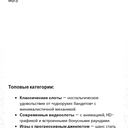
вкусу:
Топовые категории:
Классические слоты
— ностальгическое
удовольствие от «одноруких бандитов» с
минималистичной механикой.
Современные видеослоты
— с анимацией, HD-
графикой и встроенными бонусными раундами.
Игры с прогрессивным джекпотом
— шанс стать