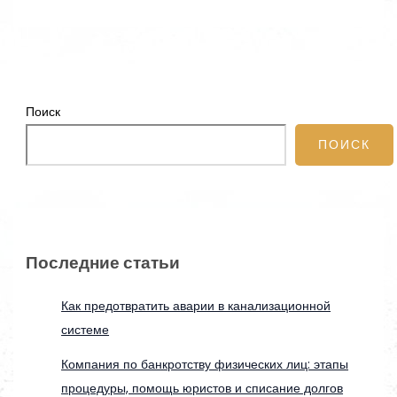
Поиск
ПОИСК
Последние статьи
Как предотвратить аварии в канализационной
системе
Компания по банкротству физических лиц: этапы
процедуры, помощь юристов и списание долгов