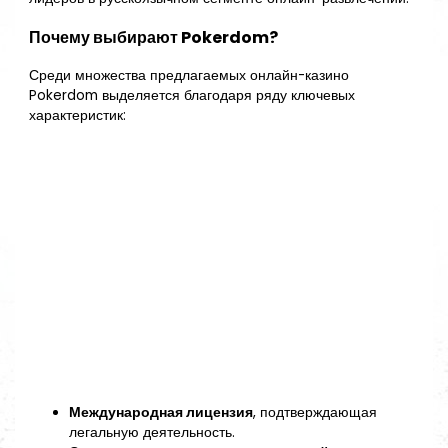
Почему выбирают Pokerdom?
Среди множества предлагаемых онлайн-казино
Pokerdom выделяется благодаря ряду ключевых
характеристик:
Международная лицензия
, подтверждающая
легальную деятельность.