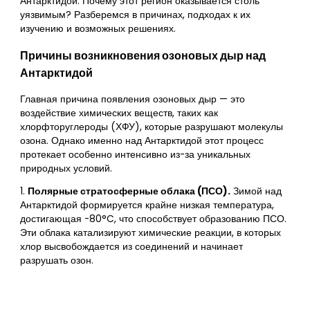
Антарктидой. Почему этот регион оказывается столь
уязвимым? Разберемся в причинах, подходах к их
изучению и возможных решениях.
Причины возникновения озоновых дыр над
Антарктидой
Главная причина появления озоновых дыр — это
воздействие химических веществ, таких как
хлорфторуглероды (ХФУ), которые разрушают молекулы
озона. Однако именно над Антарктидой этот процесс
протекает особенно интенсивно из-за уникальных
природных условий.
1.
Полярные стратосферные облака (ПСО).
Зимой над
Антарктидой формируется крайне низкая температура,
достигающая -80°C, что способствует образованию ПСО.
Эти облака катализируют химические реакции, в которых
хлор высвобождается из соединений и начинает
разрушать озон.