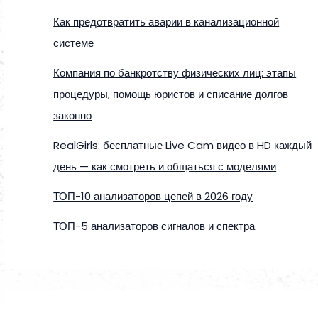
Как предотвратить аварии в канализационной
системе
Компания по банкротству физических лиц: этапы
процедуры, помощь юристов и списание долгов
законно
RealGirls: бесплатные Live Cam видео в HD каждый
день — как смотреть и общаться с моделями
ТОП-10 анализаторов цепей в 2026 году
ТОП-5 анализаторов сигналов и спектра