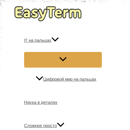
Перейти
к
содержимому
IT на пальцах
Цифровой мир на пальцах
Наука в деталях
Сложное просто