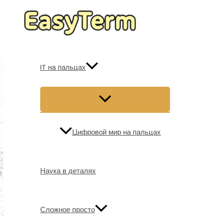
Перейти
к
содержимому
IT на пальцах
Цифровой мир на пальцах
Наука в деталях
Сложное просто