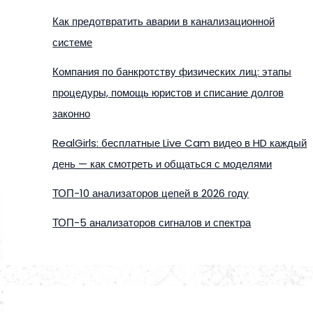
Как предотвратить аварии в канализационной
системе
Компания по банкротству физических лиц: этапы
процедуры, помощь юристов и списание долгов
законно
RealGirls: бесплатные Live Cam видео в HD каждый
день — как смотреть и общаться с моделями
ТОП-10 анализаторов цепей в 2026 году
ТОП-5 анализаторов сигналов и спектра