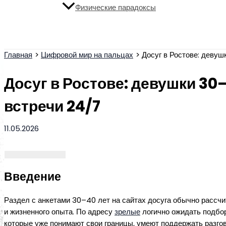
Физические парадоксы
Поиск
Главная
Цифровой мир на пальцах
Досуг в Ростове: девуш
Досуг в Ростове: девушки 30
встречи 24/7
11.05.2026
Введение
Раздел с анкетами 30–40 лет на сайтах досуга обычно рассчи
и жизненного опыта. По адресу
зрелые
логично ожидать подбор
которые уже понимают свои границы, умеют поддержать разго