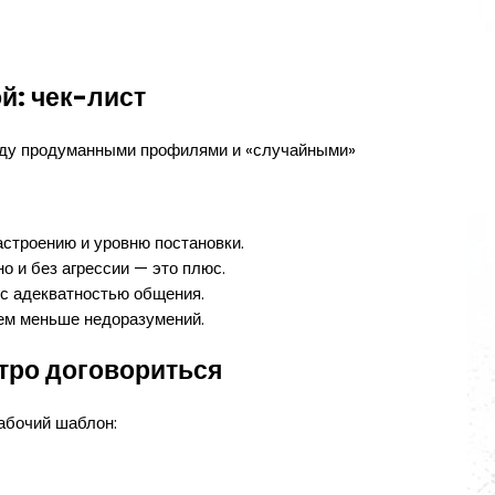
й: чек-лист
жду продуманными профилями и «случайными»
астроению и уровню постановки.
но и без агрессии — это плюс.
т с адекватностью общения.
тем меньше недоразумений.
тро договориться
абочий шаблон: