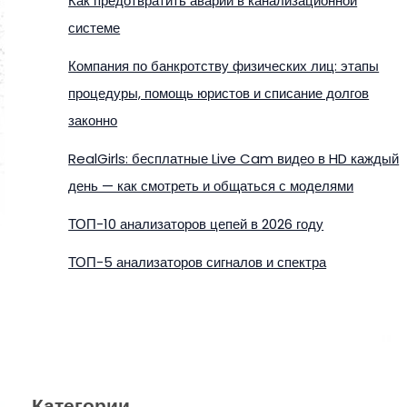
Как предотвратить аварии в канализационной
системе
Компания по банкротству физических лиц: этапы
процедуры, помощь юристов и списание долгов
законно
RealGirls: бесплатные Live Cam видео в HD каждый
день — как смотреть и общаться с моделями
ТОП-10 анализаторов цепей в 2026 году
ТОП-5 анализаторов сигналов и спектра
Категории