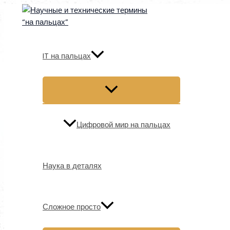
Перейти
к
содержимому
IT на пальцах
Цифровой мир на пальцах
Наука в деталях
Сложное просто