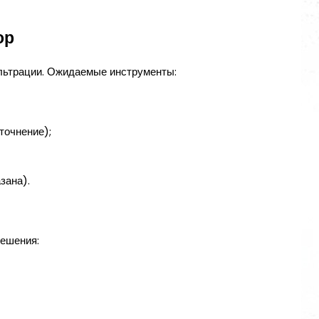
ор
ильтрации. Ожидаемые инструменты:
точнение);
зана).
решения: