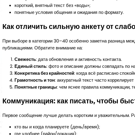
короткий, внятный текст без «воды»;
понятные условия общения и ожидания по формату.
Как отличить сильную анкету от слабо
При выборе в категории 30–40 особенно заметна разница ме
публикациями. Обратите внимание на:
Свежесть
: дата обновления и активность контакта.
Единый стиль
: фото и описание должны совпадать по н
Конкретика без крайностей
: когда всё расписано спокой
Грамотность и тон
: аккуратный текст часто коррелируе
Понятные границы
: чем яснее правила коммуникации, 
Коммуникация: как писать, чтобы быс
Первое сообщение лучше делать коротким и уважительным. Р
кто вы и когда планируете (день/время);
где удобнее (район/локация);