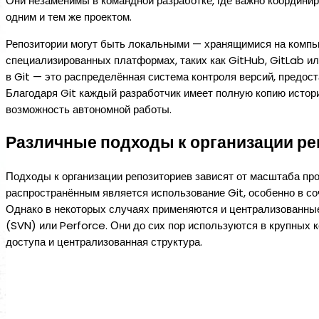
Они незаменимы в командной разработке, где важно координи
одним и тем же проектом.
Репозитории могут быть локальными — хранящимися на компь
специализированных платформах, таких как GitHub, GitLab ил
в Git — это распределённая система контроля версий, предос
Благодаря Git каждый разработчик имеет полную копию истори
возможность автономной работы.
Различные подходы к организации ре
Подходы к организации репозиториев зависят от масштаба про
распространённым является использование Git, особенно в со
Однако в некоторых случаях применяются и централизованные
(SVN) или Perforce. Они до сих пор используются в крупных к
доступа и централизованная структура.