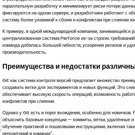
параллельную разработку и минимизирует риски потери данных
фиксируются на одном сервере, и разработчики работают с общ
систему более уязвимой к сбоям и конфликтам при слиянии из
К примеру, в одной международной компании, занимающейся р
централизованная система Perforce из-за строгих требований 
команда добилась большей гибкости, ускорения релизов и удо
производительность.
Преимущества и недостатки различны
Git как система контроля версий предлагает множество преим
создавать ветки для экспериментов и новых функций. Это сниж
обеспечивает высокую скорость операций, возможность рабо
конфликтов при слиянии.
Однако у Git есть и порог вхождения, особенно для новичков
объяснить базовые концепции — коммиты, ветки, удалённые и
обучение практикой и пошаговыми инструкциями, включая такие
репозиторий в команде".