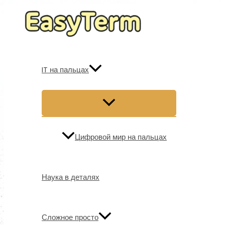
Перейти
к
содержимому
IT на пальцах
Цифровой мир на пальцах
Наука в деталях
Сложное просто