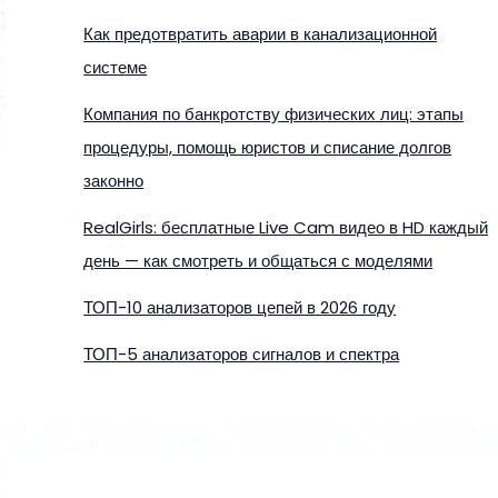
Как предотвратить аварии в канализационной
системе
Компания по банкротству физических лиц: этапы
процедуры, помощь юристов и списание долгов
законно
RealGirls: бесплатные Live Cam видео в HD каждый
день — как смотреть и общаться с моделями
ТОП-10 анализаторов цепей в 2026 году
ТОП-5 анализаторов сигналов и спектра