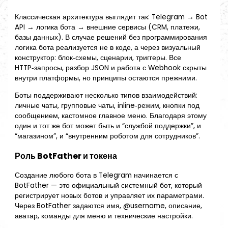
Классическая архитектура выглядит так: Telegram → Bot
API → логика бота → внешние сервисы (CRM, платежи,
базы данных). В случае решений без программирования
логика бота реализуется не в коде, а через визуальный
конструктор: блок‑схемы, сценарии, триггеры. Все
HTTP‑запросы, разбор JSON и работа с Webhook скрыты
внутри платформы, но принципы остаются прежними.
Боты поддерживают несколько типов взаимодействий:
личные чаты, групповые чаты, inline‑режим, кнопки под
сообщением, кастомное главное меню. Благодаря этому
один и тот же бот может быть и “службой поддержки”, и
“магазином”, и “внутренним роботом для сотрудников”.
Роль BotFather и токена
Создание любого бота в Telegram начинается с
BotFather — это официальный системный бот, который
регистрирует новых ботов и управляет их параметрами.
Через BotFather задаются имя, @username, описание,
аватар, команды для меню и технические настройки.