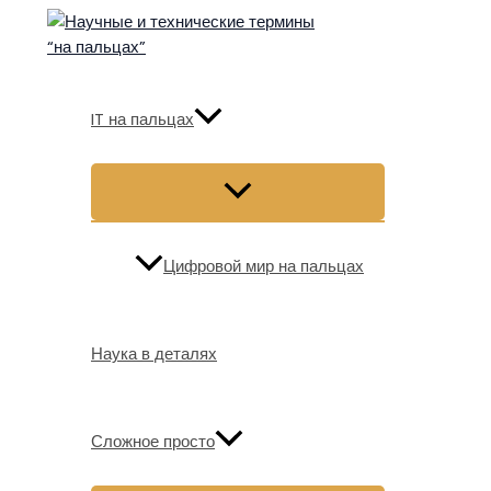
Перейти
к
содержимому
IT на пальцах
Цифровой мир на пальцах
Наука в деталях
Сложное просто