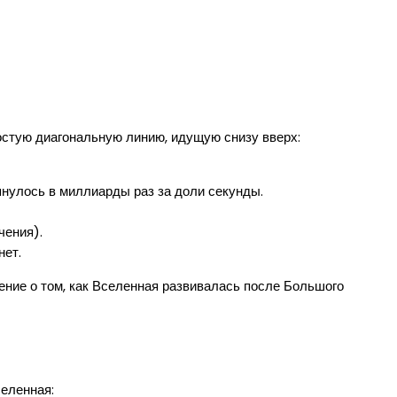
стую диагональную линию, идущую снизу вверх:
янулось в миллиарды раз за доли секунды.
чения).
нет.
ение о том, как Вселенная развивалась после Большого
селенная: