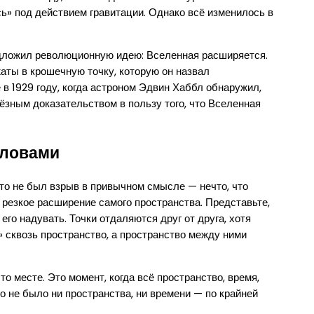
ь» под действием гравитации. Однако всё изменилось в
едложил революционную идею: Вселенная расширяется.
жаты в крошечную точку, которую он назвал
в 1929 году, когда астроном Эдвин Хаббл обнаружил,
ьёзным доказательством в пользу того, что Вселенная
словами
то не был взрыв в привычном смысле — нечто, что
 резкое расширение самого пространства. Представьте,
его надувать. Точки отдаляются друг от друга, хотя
т» сквозь пространство, а пространство между ними
о месте. Это момент, когда всё пространство, время,
го не было ни пространства, ни времени — по крайней