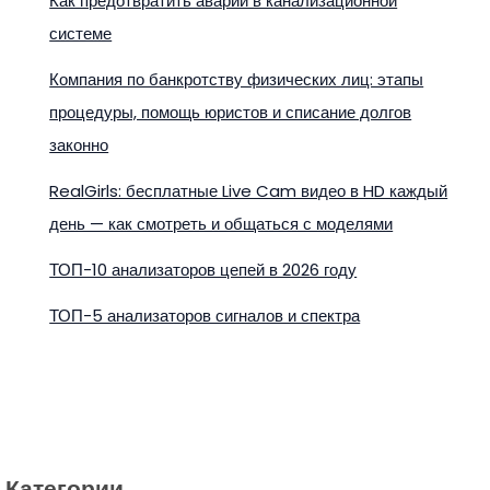
Как предотвратить аварии в канализационной
системе
Компания по банкротству физических лиц: этапы
процедуры, помощь юристов и списание долгов
законно
RealGirls: бесплатные Live Cam видео в HD каждый
день — как смотреть и общаться с моделями
ТОП-10 анализаторов цепей в 2026 году
ТОП-5 анализаторов сигналов и спектра
Категории