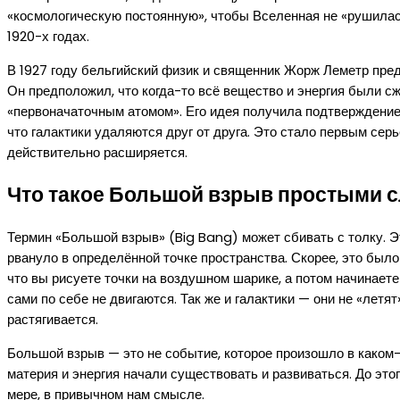
«космологическую постоянную», чтобы Вселенная не «рушилас
1920-х годах.
В 1927 году бельгийский физик и священник Жорж Леметр пр
Он предположил, что когда-то всё вещество и энергия были с
«первоначаточным атомом». Его идея получила подтверждение 
что галактики удаляются друг от друга. Это стало первым сер
действительно расширяется.
Что такое Большой взрыв простыми 
Термин «Большой взрыв» (Big Bang) может сбивать с толку. Э
рвануло в определённой точке пространства. Скорее, это было
что вы рисуете точки на воздушном шарике, а потом начинаете 
сами по себе не двигаются. Так же и галактики — они не «летя
растягивается.
Большой взрыв — это не событие, которое произошло в каком-т
материя и энергия начали существовать и развиваться. До это
мере, в привычном нам смысле.