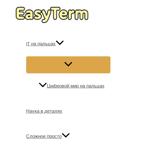
Перейти
к
содержимому
IT на пальцах
Цифровой мир на пальцах
Наука в деталях
Сложное просто