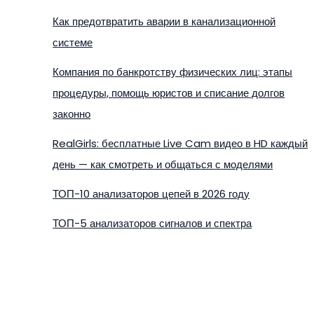
Как предотвратить аварии в канализационной
системе
Компания по банкротству физических лиц: этапы
процедуры, помощь юристов и списание долгов
законно
RealGirls: бесплатные Live Cam видео в HD каждый
день — как смотреть и общаться с моделями
ТОП-10 анализаторов цепей в 2026 году
ТОП-5 анализаторов сигналов и спектра